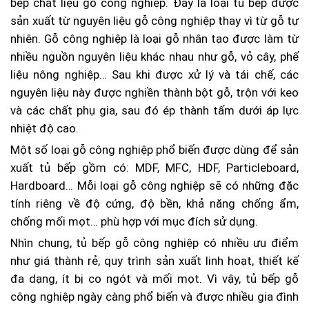
bếp chất liệu gỗ công nghiệp. Đây là loại tủ bếp được
sản xuất từ nguyên liệu gỗ công nghiệp thay vì từ gỗ tự
nhiên. Gỗ công nghiệp là loại gỗ nhân tạo được làm từ
nhiều nguồn nguyên liệu khác nhau như gỗ, vỏ cây, phế
liệu nông nghiệp… Sau khi được xử lý và tái chế, các
nguyên liệu này được nghiền thành bột gỗ, trộn với keo
và các chất phụ gia, sau đó ép thành tấm dưới áp lực
nhiệt độ cao.
Một số loại gỗ công nghiệp phổ biến được dùng để sản
xuất tủ bếp gồm có: MDF, MFC, HDF, Particleboard,
Hardboard… Mỗi loại gỗ công nghiệp sẽ có những đặc
tính riêng về độ cứng, độ bền, khả năng chống ẩm,
chống mối mọt… phù hợp với mục đích sử dụng.
Nhìn chung, tủ bếp gỗ công nghiệp có nhiều ưu điểm
như giá thành rẻ, quy trình sản xuất linh hoạt, thiết kế
đa dạng, ít bị co ngót và mối mọt. Vì vậy, tủ bếp gỗ
công nghiệp ngày càng phổ biến và được nhiều gia đình