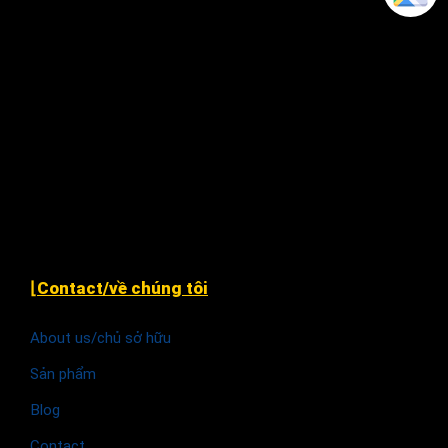
Xã Nhân Đạo Sông Lô, tỉnh Vĩnh Phúc
243 Hàm Nghi, P. Hạc Thành, TP. Thanh Hóa.
79 Nguyễn Văn Linh, P. An Thới Đông, Tp Cần Thơ (
cạnh chùa Phước An )
Khu TĐC Cụm 2, Quỳnh Đô, Vĩnh Quỳnh, Thanh Trì
Hà Nội
⌊Contact/về chúng tôi
About us/chủ sở hữu
Sản phẩm
Blog
Contact