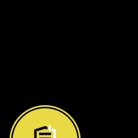
Số 7 đường số 8, Phường Hiệp Bình Chánh, Thủ Đức
Hà Nội
:
Số 12 ngõ 112 mễ trì thượng, mễ trì, Nam
Từ Liêm
.