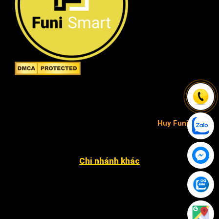
Công ty TNHH FuniSmart
Giấy chứng nhận ĐKKD số 0315653154 do Sở Kế
hoạch và Đầu tư TP.HCM cấp ngày 02/05/2019 -
chịu trách nhiệm pháp luật và nội dung
Huy Funi
.
Chi nhánh khác
4052 An Phú Đông 27, KP3, P. An Phú Đông Q12
12 Đặng Phúc Thông, P. An Khê, Q. Thanh Khê, TP.
Đà Nẵng