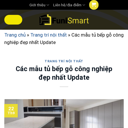
Chuyển
Giới thiệu
Liên hệ/địa điểm
đến
nội
MENU
dung
Trang chủ
»
Trang trí nội thất
»
Các mẫu tủ bếp gỗ công
nghiệp đẹp nhất Update
TRANG TRÍ NỘI THẤT
Các mẫu tủ bếp gỗ công nghiệp
đẹp nhất Update
22
Th9