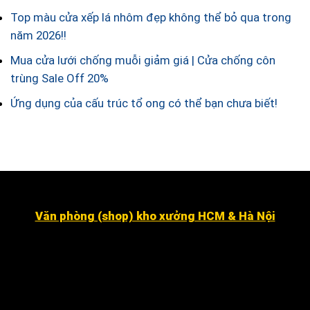
Top màu cửa xếp lá nhôm đẹp không thể bỏ qua trong
năm 2026!!
Mua cửa lưới chống muỗi giảm giá | Cửa chống côn
trùng Sale Off 20%
Ứng dụng của cấu trúc tổ ong có thể bạn chưa biết!
Văn phòng (shop) kho xưởng HCM & Hà Nội
Số 16 đường số 2, Khu dân cư Kim Sơn, Phường Tân
Hưng (quận 7 cũ ).
Dragon Hill 2, số 15A Nguyễn Hữu Thọ, Nhà Bè
.