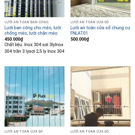
LƯỚI AN TOÀN BAN CÔNG
LƯỚI AN TOÀN CỬA SỔ
Lưới ban công cho mèo, lưới
Lưới an toàn cửa sổ chung cư
chống mèo, lưới chắn mèo
FNLAT01
450.000
₫
500.000
₫
Chất liệu:
Inox 304 sợi 3ly
Inox
304 trần 3 ly
sợi 2,5 ly Inox 304
LƯỚI AN TOÀN CỬA SỔ
LƯỚI AN TOÀN CỬA SỔ