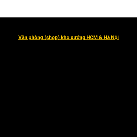
Văn phòng (shop) kho xưởng HCM & Hà Nội
Số 16 đường số 2, Khu dân cư Kim Sơn, Phường Tân
Hưng (quận 7 cũ ).
Dragon Hill 2, số 15A Nguyễn Hữu Thọ, Nhà Bè
.
Số 7 đường số 8, Phường Hiệp Bình Chánh, Thủ Đức
Hà Nội
:
Số 12 ngõ 112 mễ trì thượng, mễ trì, Nam Từ
Liêm
.