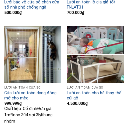
Lưới bảo vệ cửa sổ chắn cửa
Lưới an toàn lô gia giá tốt
sổ nhà phố chống ngã
FNLAT31
500.000
₫
700.000
₫
LƯỚI AN TOÀN CỬA SỔ
LƯỚI AN TOÀN CỬA SỔ
Cửa lưới an toàn dạng đóng
Lưới an toàn cho bé thay thế
mở cho mèo
củi gỗ
999.999
₫
4.500.000
₫
Chất liệu:
Cố định
Đơn giá
1m²
Inox 304 sợi 3ly
Khung
nhôm