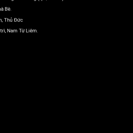
hà Bè
.
h, Thủ Đức
 trì, Nam Từ Liêm
.