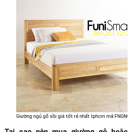
Giường ngủ gỗ sồi giá tốt rẻ nhất tphcm mã FNGN0
Tại sao nên mua giường gỗ hoặc