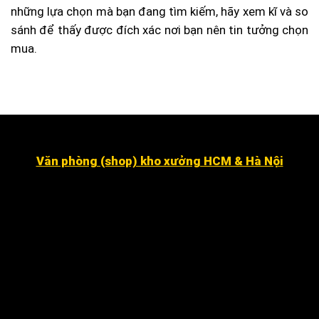
những lựa chọn mà bạn đang tìm kiếm, hãy xem kĩ và so
sánh để thấy được đích xác nơi bạn nên tin tưởng chọn
mua.
Văn phòng (shop) kho xưởng HCM & Hà Nội
Số 16 đường số 2, Khu dân cư Kim Sơn, Phường Tân
Hưng (quận 7 cũ ).
Dragon Hill 2, số 15A Nguyễn Hữu Thọ, Nhà Bè
.
Số 7 đường số 8, Phường Hiệp Bình Chánh, Thủ Đức
Hà Nội
:
Số 12 ngõ 112 mễ trì thượng, mễ trì, Nam Từ
Liêm
.