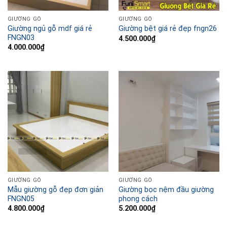
GIƯỜNG GỖ
GIƯỜNG GỖ
Giường ngủ gỗ mdf giá rẻ
Giường bệt giá rẻ đẹp fngn26
FNGN03
4.500.000
₫
4.000.000
₫
GIƯỜNG GỖ
GIƯỜNG GỖ
Mẫu giường gỗ đẹp đơn giản
Giường bọc nệm đầu giường
FNGN05
phong cách
4.800.000
₫
5.200.000
₫