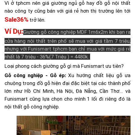
Vì ở tphcm nên giá giường ngủ gỗ hay đồ gỗ nội thất
nào công ty cũng bán với giá rẻ hơn thị trường lên tới
Sale36%
trở lên.
Ví Dụ:
Giường gỗ công nghiệp MDF 1m6x2m khi bạn ra
cửa hàng nội thất trên phố sẽ mua với giá tầm 7 triệu,
nhưng với Funismart tphcm bạn chỉ mua với mức giá rẻ
nhất là 7 triệu - 36%(7 Triệu ) = 4480k.
Loại phong cách giường gỗ gì mà Funismart ưu tiên?
Gỗ công nghiệp - Gỗ ép:
Xu hướng chất liệu gỗ ưa
chuộng trong đồ gỗ hiện đại đặc biệt tại các thành phố
lớn như Hồ Chí Minh, Hà Nội, Đà Nẵng, Cần Thơ... và
Funismart cũng lựa chọn cho mình 1 lối đi riêng đó là
nội thất gỗ công nghiệp.