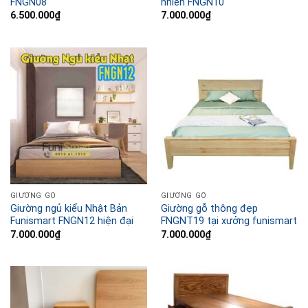
FNGN08
nhiên FNGN10
6.500.000
₫
7.000.000
₫
GIƯỜNG GỖ
GIƯỜNG GỖ
Giường ngủ kiểu Nhật Bản
Giường gỗ thông đẹp
Funismart FNGN12 hiện đại
FNGNT19 tại xưởng funismart
7.000.000
₫
7.000.000
₫