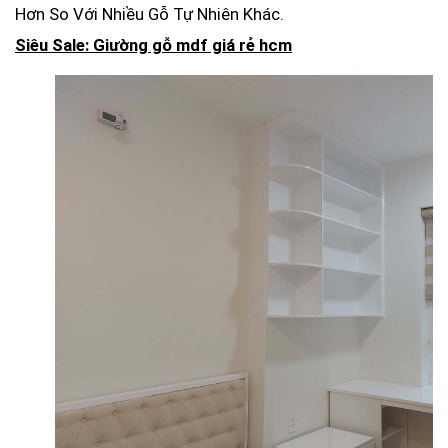
Hơn So Với Nhiều Gỗ Tự Nhiên Khác.
Siêu Sale: Giường gỗ mdf giá rẻ hcm