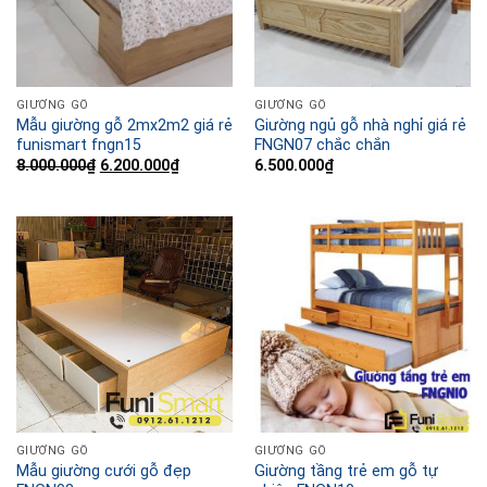
GIƯỜNG GỖ
GIƯỜNG GỖ
Mẫu giường gỗ 2mx2m2 giá rẻ
Giường ngủ gỗ nhà nghỉ giá rẻ
funismart fngn15
FNGN07 chắc chắn
8.000.000
₫
Giá
6.200.000
₫
Giá
6.500.000
₫
gốc
hiện
là:
tại
8.000.000₫.
là:
6.200.000₫.
GIƯỜNG GỖ
GIƯỜNG GỖ
Mẫu giường cưới gỗ đẹp
Giường tầng trẻ em gỗ tự