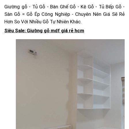
Giường gỗ - Tủ Gỗ - Bàn Ghế Gỗ - Kệ Gỗ - Tủ Bếp Gỗ -
Sàn Gỗ = Gỗ Ép Công Nghiệp - Chuyên Nên Giá Sẽ Rẻ
Hơn So Với Nhiều Gỗ Tự Nhiên Khác.
Siêu Sale: Giường gỗ mdf giá rẻ hcm