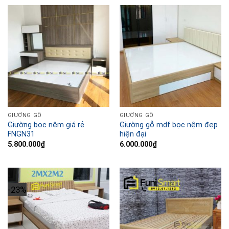
GIƯỜNG GỖ
GIƯỜNG GỖ
Giường bọc nệm giá rẻ
Giường gỗ mdf bọc nệm đẹp
FNGN31
hiện đại
5.800.000
₫
6.000.000
₫
-23%