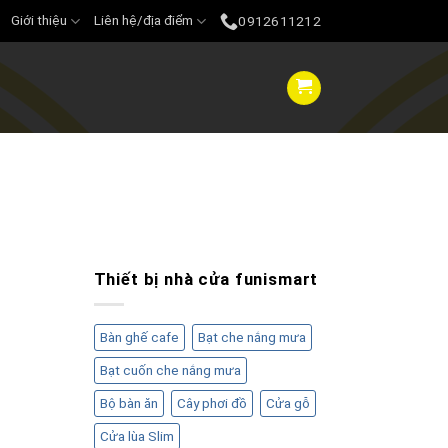
Giới thiệu
Liên hệ/địa điểm
0912611212
Thiết bị nhà cửa funismart
Bàn ghế cafe
Bạt che nắng mưa
Bạt cuốn che nắng mưa
Bộ bàn ăn
Cây phơi đồ
Cửa gỗ
Cửa lùa Slim