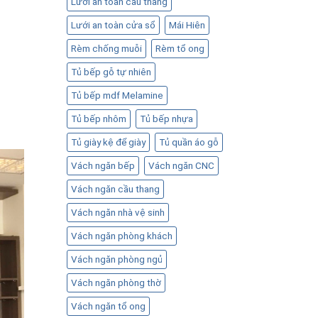
Lưới an toàn cầu thang
Lưới an toàn cửa sổ
Mái Hiên
Rèm chống muỗi
Rèm tổ ong
Tủ bếp gỗ tự nhiên
Tủ bếp mdf Melamine
Tủ bếp nhôm
Tủ bếp nhựa
Tủ giày kệ để giày
Tủ quần áo gỗ
Vách ngăn bếp
Vách ngăn CNC
Vách ngăn cầu thang
Vách ngăn nhà vệ sinh
Vách ngăn phòng khách
Vách ngăn phòng ngủ
Vách ngăn phòng thờ
Vách ngăn tổ ong