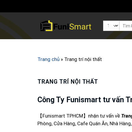
Chuyển
đến
nội
Tìm
dung
kiếm:
Thiết bị Cửa Rèm Vách
Thiết bị nội thất
Thi
Trang chủ
»
Trang trí nội thất
TRANG TRÍ NỘI THẤT
Công Ty Funismart tư vấn Tra
【Funismart TPHCM】nhận tư vấn về
Tran
Phòng, Cửa Hàng, Cafe Quán Ăn, Nhà Hàng,