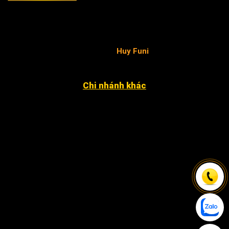
Công ty TNHH FuniSmart
Giấy chứng nhận ĐKKD số 0315653154 do Sở Kế hoạch
và Đầu tư TP.HCM cấp ngày 02/05/2019 - chịu trách
nhiệm pháp luật và nội dung
Huy Funi
.
Chi nhánh khác
4052 An Phú Đông 27, KP3, P. An Phú Đông Q12
12 Đặng Phúc Thông, P. An Khê, Q. Thanh Khê, TP. Đà
Nẵng
Xã Nhân Đạo Sông Lô, tỉnh Vĩnh Phúc
243 Hàm Nghi, P. Hạc Thành, TP. Thanh Hóa.
79 Nguyễn Văn Linh, P. An Thới Đông, Tp Cần Thơ ( cạnh
chùa Phước An )