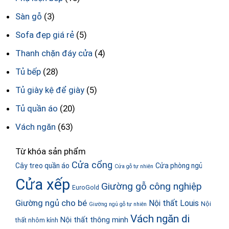
Sàn gỗ
(3)
Sofa đẹp giá rẻ
(5)
Thanh chặn đáy cửa
(4)
Tủ bếp
(28)
Tủ giày kệ để giày
(5)
Tủ quần áo
(20)
Vách ngăn
(63)
Từ khóa sản phẩm
Cửa cổng
Cây treo quần áo
Cửa phòng ngủ
Cửa gỗ tự nhiên
Cửa xếp
Giường gỗ công nghiệp
EuroGold
Giường ngủ cho bé
Nội thất Louis
Nội
Giường ngủ gỗ tự nhiên
Vách ngăn di
Nội thất thông minh
thất nhôm kính