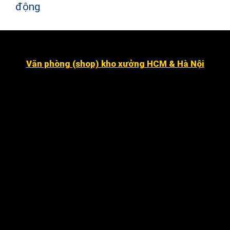
động
Văn phòng (shop) kho xưởng HCM & Hà Nội
Số 16 đường số 2, Khu dân cư Kim Sơn, Phường Tân
Hưng (quận 7 cũ ).
Dragon Hill 2, số 15A Nguyễn Hữu Thọ, Nhà Bè
.
Số 7 đường số 8, Phường Hiệp Bình Chánh, Thủ Đức
Hà Nội
:
Số 12 ngõ 112 mễ trì thượng, mễ trì, Nam Từ
Liêm
.