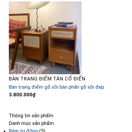
BÀN TRANG ĐIỂM TÂN CỔ ĐIỂN
Bàn trang điểm gỗ sồi bàn phấn gỗ sồi đẹp
G
3.800.000
₫
5
Thông tin sản phẩm
Danh mục sản phẩm
Rèm tự động
(5)