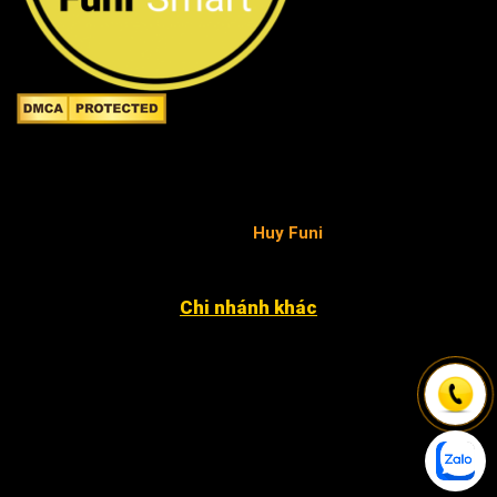
Công ty TNHH FuniSmart
Giấy chứng nhận ĐKKD số 0315653154 do Sở Kế hoạch
và Đầu tư TP.HCM cấp ngày 02/05/2019 - chịu trách
nhiệm pháp luật và nội dung
Huy Funi
.
Chi nhánh khác
4052 An Phú Đông 27, KP3, P. An Phú Đông Q12
12 Đặng Phúc Thông, P. An Khê, Q. Thanh Khê, TP. Đà
Nẵng
Xã Nhân Đạo Sông Lô, tỉnh Vĩnh Phúc