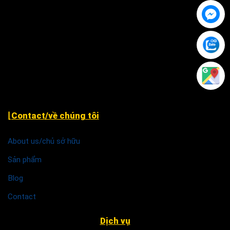
243 Hàm Nghi, P. Hạc Thành, TP. Thanh Hóa.
79 Nguyễn Văn Linh, P. An Thới Đông, Tp Cần Thơ ( cạnh
chùa Phước An )
Khu TĐC Cụm 2, Quỳnh Đô, Vĩnh Quỳnh, Thanh Trì Hà
Nội
⌊Contact/về chúng tôi
About us/chủ sở hữu
Sản phẩm
Blog
Contact
Dịch vụ