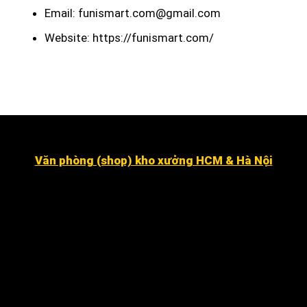
Email: funismart.com@gmail.com
Website: https://funismart.com/
Văn phòng (shop) kho xưởng HCM & Hà Nội
Số 16 đường số 2, Khu dân cư Kim Sơn, Phường Tân
Hưng (quận 7 cũ ).
Dragon Hill 2, số 15A Nguyễn Hữu Thọ, Nhà Bè
.
Số 7 đường số 8, Phường Hiệp Bình Chánh, Thủ Đức
Hà Nội
:
Số 12 ngõ 112 mễ trì thượng, mễ trì, Nam Từ
Liêm
.