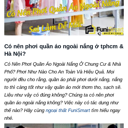
Có nên phơi quần áo ngoài nắng ở tphcm &
Hà Nội?
Có Nên Phơi Quần Áo Ngoài Nắng Ở Chung Cư & Nhà
Phố? Phơi Như Nào Cho An Toàn Và Hiệu Quả. Mọi
người đều cho rằng, quần áo phải phơi dưới nắng, nắng
to thì càng tốt như vậy quần áo mới thơm tho, sạch sẽ.
Liệu như vậy có đúng không? Chúng ta có nên phơi
quần áo ngoài nắng không? Việc này có tác dụng như
thế nào? Hãy cùng
ngoại thất FuniSmart
tìm hiểu ngay
nhé.