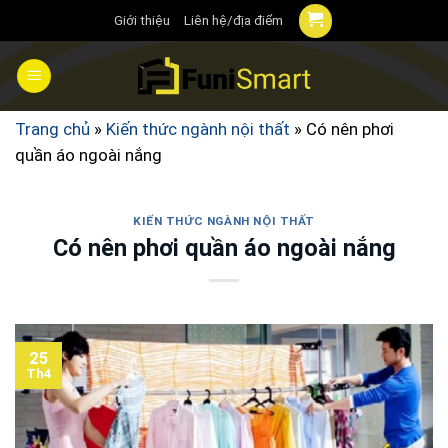
Chuyển
Giới thiệu
Liên hệ/địa điểm
đến
nội
dung
Trang chủ
»
Kiến thức ngành nội thất
»
Có nên phơi
quần áo ngoài nắng
KIẾN THỨC NGÀNH NỘI THẤT
Có nên phơi quần áo ngoài nắng
25
Th4