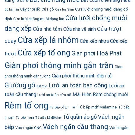
Bạt cuốn che nắng mưa
Bàn ghế cafe
Cửa lưới chống muỗi dạng cố
Cây phơi đồ
Cửa gỗ
Bộ bàn ăn
Cửa lùa Slim
Cửa lưới chống muỗi
định
Cửa lưới chống muỗi dạng lùa
dạng xếp
Cửa trượt
Cửa nhà tắm
Cửa nhà vệ sinh
Cửa xếp lá nhôm
quay
Cửa xếp nhựa
Cửa xếp
Cửa xếp tổ ong
Giàn phơi Hoà Phát
trượt
Giàn phơi thông minh gắn trần
Giàn
Giàn phơi thông minh điện tử
phơi thông minh gắn tường
Giường gỗ
Lưới an toàn ban công
Lưới an
Kệ tivi
toàn cầu thang
Mái Hiên
Rèm chống muỗi
Lưới an toàn cửa sổ
Rèm tổ ong
Tủ bếp mdf Melamine
Tủ bếp
Tủ bếp gỗ tự nhiên
Vách ngăn
Tủ quần áo gỗ
nhôm
Tủ bếp nhựa
Tủ giày kệ để giày
Vách ngăn cầu thang
bếp
Vách ngăn
Vách ngăn CNC