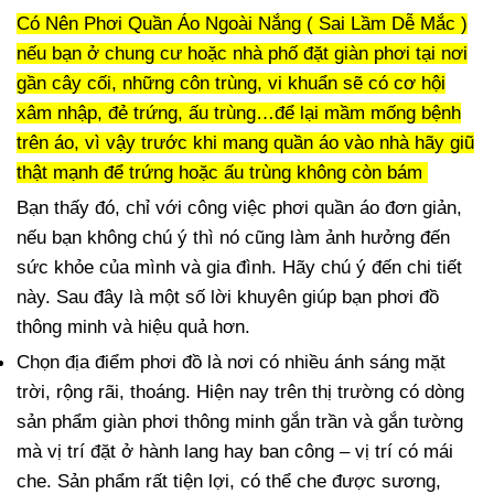
Có Nên Phơi Quần Áo Ngoài Nắng ( Sai Lầm Dễ Mắc )
nếu bạn ở chung cư hoặc nhà phố đặt giàn phơi tại nơi
gần cây cối, những côn trùng, vi khuẩn sẽ có cơ hội
xâm nhập, đẻ trứng, ấu trùng…để lại mầm mống bệnh
trên áo, vì vậy trước khi mang quần áo vào nhà hãy giũ
thật mạnh để trứng hoặc ấu trùng không còn bám
Bạn thấy đó, chỉ với công việc phơi quần áo đơn giản,
nếu bạn không chú ý thì nó cũng làm ảnh hưởng đến
sức khỏe của mình và gia đình. Hãy chú ý đến chi tiết
này. Sau đây là một số lời khuyên giúp bạn phơi đồ
thông minh và hiệu quả hơn.
Chọn địa điểm phơi đồ là nơi có nhiều ánh sáng mặt
trời, rộng rãi, thoáng. Hiện nay trên thị trường có dòng
sản phẩm giàn phơi thông minh gắn trần và gắn tường
mà vị trí đặt ở hành lang hay ban công – vị trí có mái
che. Sản phẩm rất tiện lợi, có thể che được sương,