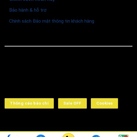
Bảo hành & hỗ trợ
Chính sách Bảo mật thông tin khách hàng
© 2026 Funismart
Social Media
Thông cáo báo chí
Sale OFF
Cookies
➤ Công ty TNHH Funismart: 16 Đường số 2, KDC Kim