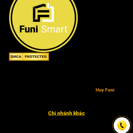
Công ty TNHH FuniSmart
Giấy chứng nhận ĐKKD số 0315653154 do Sở Kế
hoạch và Đầu tư TP.HCM cấp ngày 02/05/2019 -
chịu trách nhiệm pháp luật và nội dung
Huy Funi
.
Chi nhánh khác
4052 An Phú Đông 27, KP3, P. An Phú Đông Q12