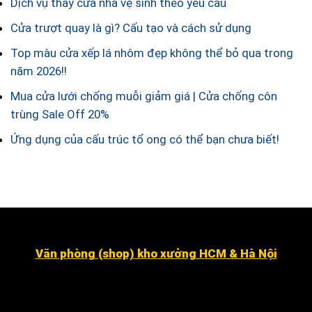
Dịch vụ thay cửa nhà vệ sinh theo yêu cầu
Cửa trượt quay là gì? Cấu tạo và cách sử dụng
Top màu cửa xếp lá nhôm đẹp không thể bỏ qua trong
năm 2026!!
Mua cửa lưới chống muỗi giảm giá | Cửa chống côn
trùng Sale Off 20%
Ứng dụng của cấu trúc tổ ong có thể bạn chưa biết!
Văn phòng (shop) kho xưởng HCM & Hà Nội
Số 16 đường số 2, Khu dân cư Kim Sơn, Phường Tân
Hưng (quận 7 cũ ).