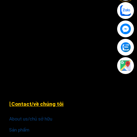
12 Đặng Phúc Thông, P. An Khê, Q. Thanh Khê, TP.
Đà Nẵng
Xã Nhân Đạo Sông Lô, tỉnh Vĩnh Phúc
243 Hàm Nghi, P. Hạc Thành, TP. Thanh Hóa.
79 Nguyễn Văn Linh, P. An Thới Đông, Tp Cần Thơ (
cạnh chùa Phước An )
Khu TĐC Cụm 2, Quỳnh Đô, Vĩnh Quỳnh, Thanh Trì
Hà Nội
⌊Contact/về chúng tôi
About us/chủ sở hữu
Sản phẩm