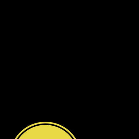
Dragon Hill 2, số 15A Nguyễn Hữu Thọ, Nhà Bè
.
Số 7 đường số 8, Phường Hiệp Bình Chánh, Thủ Đức
Hà Nội
:
Số 12 ngõ 112 mễ trì thượng, mễ trì, Nam
Từ Liêm
.