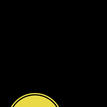
Dragon Hill 2, số 15A Nguyễn Hữu Thọ, Nhà Bè
.
Số 7 đường số 8, Phường Hiệp Bình Chánh, Thủ Đức
Hà Nội
:
Số 12 ngõ 112 mễ trì thượng, mễ trì, Nam
Từ Liêm
.