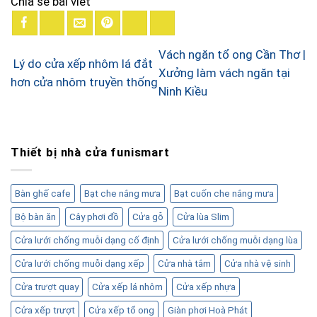
Chia sẻ bài viết
Vách ngăn tổ ong Cần Thơ |
Lý do cửa xếp nhôm lá đắt
Xưởng làm vách ngăn tại
hơn cửa nhôm truyền thống
Ninh Kiều
Thiết bị nhà cửa funismart
Bàn ghế cafe
Bạt che nắng mưa
Bạt cuốn che nắng mưa
Bộ bàn ăn
Cây phơi đồ
Cửa gỗ
Cửa lùa Slim
Cửa lưới chống muỗi dạng cố định
Cửa lưới chống muỗi dạng lùa
Cửa lưới chống muỗi dạng xếp
Cửa nhà tắm
Cửa nhà vệ sinh
Cửa trượt quay
Cửa xếp lá nhôm
Cửa xếp nhựa
Cửa xếp trượt
Cửa xếp tổ ong
Giàn phơi Hoà Phát