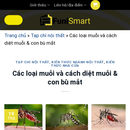
Chuyển
Giới thiệu
Liên hệ/địa điểm
đến
nội
MENU
dung
Trang chủ
»
Tạp chí nội thất
»
Các loại muỗi và cách
diệt muỗi & con bù mắt
TẠP CHÍ NỘI THẤT
,
KIẾN THỨC NGÀNH NỘI THẤT
,
KIẾN
THỨC NHÀ CỬA
Các loại muỗi và cách diệt muỗi &
con bù mắt
19
Th2