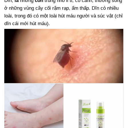
Dĩn,
là
những
côn
trùng nhỏ li ti, có cánh, thường sống
ở những vùng cây cối rậm rạp, ẩm thấp. Dĩn có nhiều
loài, trong đó có một loài hút máu người và súc vật (chỉ
dĩn cái mới hút máu).