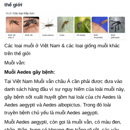
thế giới
Các loại muỗi ở Việt Nam & các loại giống muỗi khác
trên thế giới
Muỗi vằn:
Muỗi Aedes gây bệnh:
Tại Việt Nam Muỗi vằn châu Á cần phải được đưa vào
danh sách hàng đầu vì sự nguy hiểm của loài muỗi này,
gây bệnh sốt xuất huyết gồm hai loài của chi Aedes là
Aedes aegypti và Aedes albopictus. Trong đó loài
truyền bệnh chủ yếu là muỗi Aedes aegypti.
Muỗi Aedes aegypti, còn gọi là muỗi vằn, có màu đen,
chân, thân, bụng có khoang đen trắng rõ rệt, các vảy