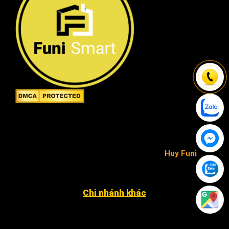
Công ty TNHH FuniSmart
Giấy chứng nhận ĐKKD số 0315653154 do Sở Kế
hoạch và Đầu tư TP.HCM cấp ngày 02/05/2019 -
chịu trách nhiệm pháp luật và nội dung
Huy Funi
.
Chi nhánh khác
4052 An Phú Đông 27, KP3, P. An Phú Đông Q12