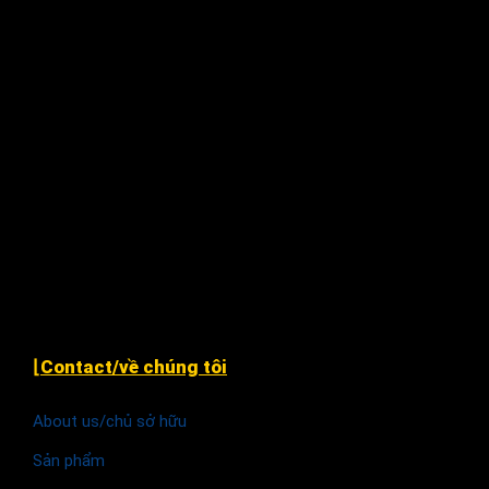
12 Đặng Phúc Thông, P. An Khê, Q. Thanh Khê, TP.
Đà Nẵng
Xã Nhân Đạo Sông Lô, tỉnh Vĩnh Phúc
243 Hàm Nghi, P. Hạc Thành, TP. Thanh Hóa.
79 Nguyễn Văn Linh, P. An Thới Đông, Tp Cần Thơ (
cạnh chùa Phước An )
Khu TĐC Cụm 2, Quỳnh Đô, Vĩnh Quỳnh, Thanh Trì
Hà Nội
⌊Contact/về chúng tôi
About us/chủ sở hữu
Sản phẩm