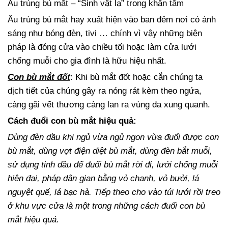
Ấu trùng bù mắt – “Sinh vật lạ” trong khăn tắm
Ấu trùng bù mắt hay xuất hiện vào ban đêm nơi có ánh
sáng như bóng đèn, tivi … chính vì vậy những biện
pháp là đóng cửa vào chiều tối hoặc làm cửa lưới
chống muỗi cho gia đình là hữu hiệu nhất.
Con bù mắt đốt
: Khi bù mắt đốt hoặc cắn chúng ta
dịch tiết của chúng gây ra nóng rát kèm theo ngứa,
càng gãi vết thương càng lan ra vùng da xung quanh.
Cách đuổi con bù mắt hiệu quả:
Dùng đèn dầu khi ngủ vừa ngủ ngon vừa đuổi được con
bù mắt, dùng vợt điện diệt bù mắt, dùng đèn bắt muỗi,
sử dụng tinh dầu để đuổi bù mắt rời đi, lưới chống muỗi
hiện đại, pháp dân gian bằng vỏ chanh, vỏ bưởi, lá
nguyệt quế, lá bạc hà. Tiếp theo cho vào túi lưới rồi treo
ở khu vực cửa là một trong những cách đuổi con bù
mắt hiệu quả.