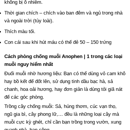
không bị ô nhiễm.
Thời gian chích – chích vào ban đêm và ngủ trong nhà
và ngoài trời (tùy loài).
Thích màu tối.
Con cái sau khi hút máu có thể đẻ 50 – 150 trứng
Cách phòng chống muỗi Anophen | 1 trong các loại
muỗi nguy hiểm nhất
Đuổi muỗi nhờ hương liệu: Bạn có thể dùng vỏ cam khô
hay bồ kết để đốt lên, sử dụng tinh dầu bạc hà, sả
chanh, hoa oải hương, hay đơn giản là dùng tỏi giã nát
để các góc phòng.
Trồng cây chống muỗi: Sả, húng thơm, cúc vạn thọ,
ngũ gia bì, cây phong lữ,… đều là những loại cây mà
muỗi cực kỳ ghét, chỉ cần bạn trồng trong vườn, xung
quanh nhà, ban công.