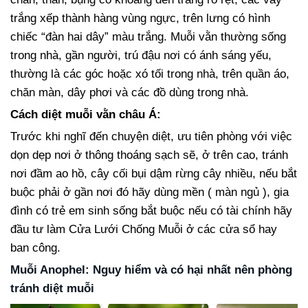
trắng xếp thành hàng vùng ngực, trên lưng có hình
chiếc “đàn hai dây” màu trắng. Muỗi vằn thường sống
trong nhà, gần người, trú đậu nơi có ánh sáng yếu,
thường là các góc hoặc xó tối trong nhà, trên quần áo,
chăn màn, dây phơi và các đồ dùng trong nhà.
Cách diệt muỗi vằn châu Á:
Trước khi nghĩ đến chuyện diệt, ưu tiên phòng với việc
dọn dẹp nơi ở thông thoáng sạch sẽ, ở trên cao, tránh
nơi đầm ao hồ, cây cối bụi dậm rừng cây nhiều, nếu bắt
buộc phải ở gần nơi đó hãy dùng mền ( màn ngủ ), gia
đình có trẻ em sinh sống bắt buộc nếu có tài chính hãy
đầu tư làm Cửa Lưới Chống Muỗi ở các cửa sổ hay
ban công.
Muỗi Anophel: Nguy hiểm và có hại nhất nên phòng
tránh diệt muỗi