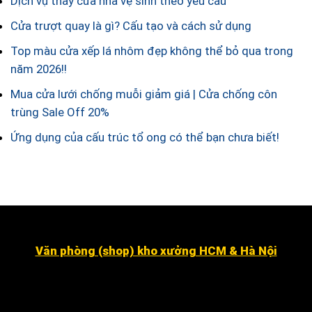
Dịch vụ thay cửa nhà vệ sinh theo yêu cầu
Cửa trượt quay là gì? Cấu tạo và cách sử dụng
Top màu cửa xếp lá nhôm đẹp không thể bỏ qua trong
năm 2026!!
Mua cửa lưới chống muỗi giảm giá | Cửa chống côn
trùng Sale Off 20%
Ứng dụng của cấu trúc tổ ong có thể bạn chưa biết!
Văn phòng (shop) kho xưởng HCM & Hà Nội
Số 16 đường số 2, Khu dân cư Kim Sơn, Phường Tân
Hưng (quận 7 cũ ).