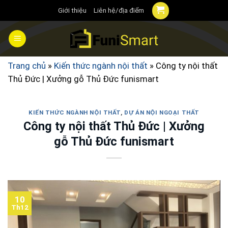
Chuyển
Giới thiệu
Liên hệ/địa điểm
đến
nội
dung
Trang chủ
»
Kiến thức ngành nội thất
»
Công ty nội thất
Thủ Đức | Xưởng gỗ Thủ Đức funismart
KIẾN THỨC NGÀNH NỘI THẤT
,
DỰ ÁN NỘI NGOẠI THẤT
Công ty nội thất Thủ Đức | Xưởng
gỗ Thủ Đức funismart
10
Th12