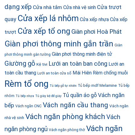
dạng xếp
Cửa trượt
Cửa nhà tắm
Cửa nhà vệ sinh
Cửa xếp lá nhôm
quay
Cửa xếp nhựa
Cửa xếp
Cửa xếp tổ ong
Giàn phơi Hoà Phát
trượt
Giàn phơi thông minh gắn trần
Giàn
Giàn phơi thông minh điện tử
phơi thông minh gắn tường
Giường gỗ
Lưới an toàn ban công
Lưới an
Kệ tivi
toàn cầu thang
Mái Hiên
Rèm chống muỗi
Lưới an toàn cửa sổ
Rèm tổ ong
Tủ bếp mdf Melamine
Tủ bếp
Tủ bếp gỗ tự nhiên
Vách ngăn
Tủ quần áo gỗ
nhôm
Tủ bếp nhựa
Tủ giày kệ để giày
Vách ngăn cầu thang
bếp
Vách ngăn
Vách ngăn CNC
Vách ngăn phòng khách
Vách
nhà vệ sinh
Vách ngăn
ngăn phòng ngủ
Vách ngăn phòng thờ