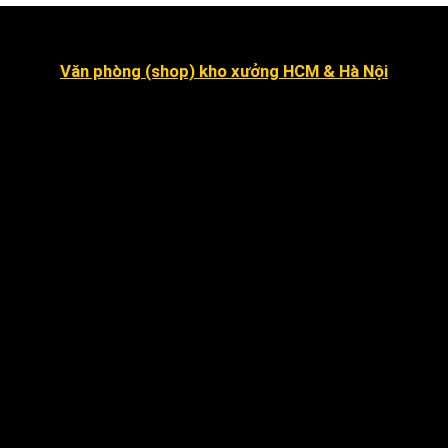
Văn phòng (shop) kho xưởng HCM & Hà Nội
Số 16 đường số 2, Khu dân cư Kim Sơn, Phường Tân
Hưng (quận 7 cũ ).
Dragon Hill 2, số 15A Nguyễn Hữu Thọ, Nhà Bè
.
Số 7 đường số 8, Phường Hiệp Bình Chánh, Thủ Đức
Hà Nội
:
Số 12 ngõ 112 mễ trì thượng, mễ trì, Nam
Từ Liêm
.