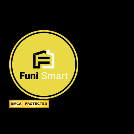
Công ty TNHH FuniSmart
Giấy chứng nhận ĐKKD số 0315653154 do Sở Kế
hoạch và Đầu tư TP.HCM cấp ngày 02/05/2019 -