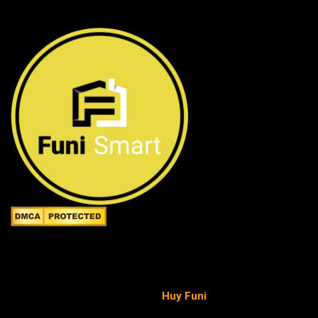
Công ty TNHH FuniSmart
Giấy chứng nhận ĐKKD số 0315653154 do Sở Kế hoạch
và Đầu tư TP.HCM cấp ngày 02/05/2019 - chịu trách
nhiệm pháp luật và nội dung
Huy Funi
.