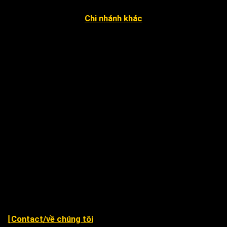
Chi nhánh khác
4052 An Phú Đông 27, KP3, P. An Phú Đông Q12
12 Đặng Phúc Thông, P. An Khê, Q. Thanh Khê, TP. Đà
Nẵng
Xã Nhân Đạo Sông Lô, tỉnh Vĩnh Phúc
243 Hàm Nghi, P. Hạc Thành, TP. Thanh Hóa.
79 Nguyễn Văn Linh, P. An Thới Đông, Tp Cần Thơ ( cạnh
chùa Phước An )
Khu TĐC Cụm 2, Quỳnh Đô, Vĩnh Quỳnh, Thanh Trì Hà
Nội
⌊Contact/về chúng tôi