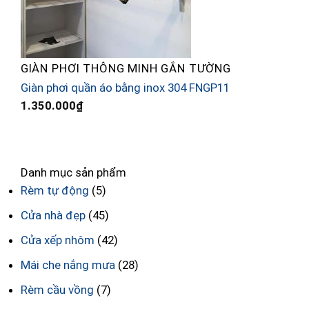
GIÀN PHƠI THÔNG MINH GẮN TƯỜNG
G
Giàn phơi quần áo bằng inox 304 FNGP11
G
1.350.000
₫
8
Danh mục sản phẩm
Rèm tự động
(5)
Cửa nhà đẹp
(45)
Cửa xếp nhôm
(42)
Mái che nắng mưa
(28)
Rèm cầu vồng
(7)