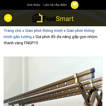
Chuyển
Giới thiệu
Liên hệ/địa điểm
đến
nội
dung
Trang chủ
»
Giàn phơi thông minh
»
Giàn phơi thông
minh gắn tường
»
Giá phơi đồ đa năng gấp gọn nhôm
thanh vàng FNGP15