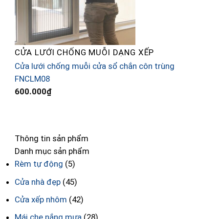
CỬA LƯỚI CHỐNG MUỖI DẠNG XẾP
Cửa lưới chống muỗi cửa sổ chắn côn trùng
C
FNCLM08
c
600.000
₫
2
C
Thông tin sản phẩm
Danh mục sản phẩm
Rèm tự động
(5)
Cửa nhà đẹp
(45)
Cửa xếp nhôm
(42)
Mái che nắng mưa
(28)