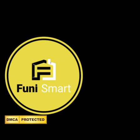
Công ty TNHH FuniSmart
Giấy chứng nhận ĐKKD số 0315653154 do Sở Kế hoạch