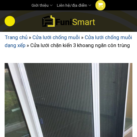
Chuyển
Giới thiệu
Liên hệ/địa điểm
đến
nội
dung
Trang chủ
»
Cửa lưới chống muỗi
»
Cửa lưới chống muỗi
dạng xếp
»
Cửa lưới chặn kiến 3 khoang ngăn côn trùng