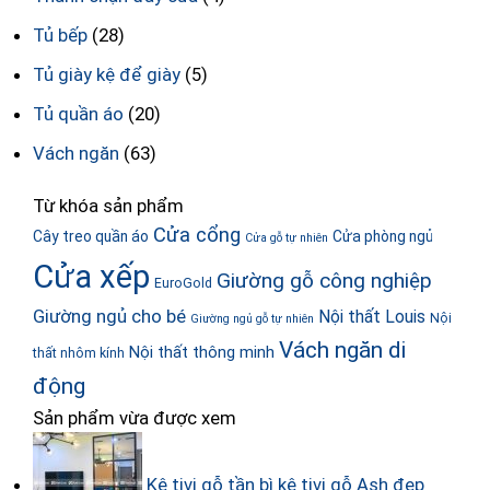
Tủ bếp
(28)
Tủ giày kệ để giày
(5)
Tủ quần áo
(20)
Vách ngăn
(63)
Từ khóa sản phẩm
Cửa cổng
Cây treo quần áo
Cửa phòng ngủ
Cửa gỗ tự nhiên
Cửa xếp
Giường gỗ công nghiệp
EuroGold
Giường ngủ cho bé
Nội thất Louis
Nội
Giường ngủ gỗ tự nhiên
Vách ngăn di
Nội thất thông minh
thất nhôm kính
động
Sản phẩm vừa được xem
Kệ tivi gỗ tần bì kệ tivi gỗ Ash đẹp