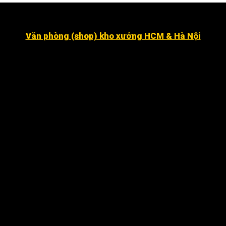
Văn phòng (shop) kho xưởng HCM & Hà Nội
Số 16 đường số 2, Khu dân cư Kim Sơn, Phường Tân
Hưng (quận 7 cũ ).
Dragon Hill 2, số 15A Nguyễn Hữu Thọ, Nhà Bè
.
Số 7 đường số 8, Phường Hiệp Bình Chánh, Thủ Đức
Hà Nội
:
Số 12 ngõ 112 mễ trì thượng, mễ trì, Nam Từ
Liêm
.