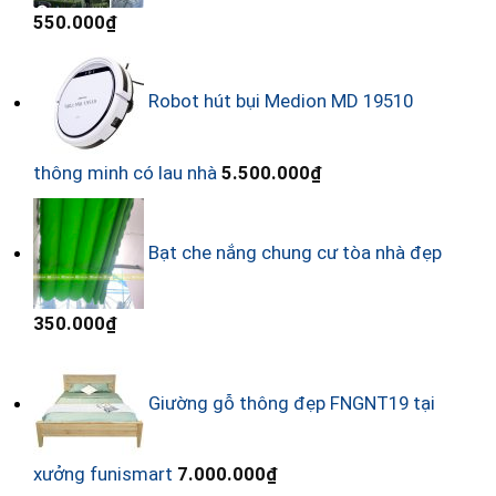
550.000
₫
Robot hút bụi Medion MD 19510
thông minh có lau nhà
5.500.000
₫
Bạt che nắng chung cư tòa nhà đẹp
350.000
₫
Giường gỗ thông đẹp FNGNT19 tại
xưởng funismart
7.000.000
₫