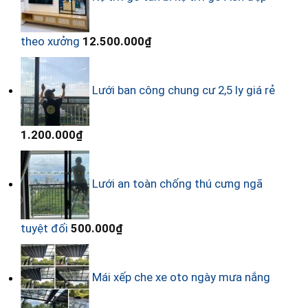
theo xưởng
12.500.000
₫
Lưới ban công chung cư 2,5 ly giá rẻ
1.200.000
₫
Lưới an toàn chống thú cưng ngã
tuyệt đối
500.000
₫
Mái xếp che xe oto ngày mưa nắng