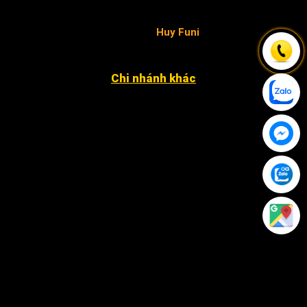
và Đầu tư TP.HCM cấp ngày 02/05/2019 - chịu trách
nhiệm pháp luật và nội dung
Huy Funi
.
Chi nhánh khác
4052 An Phú Đông 27, KP3, P. An Phú Đông Q12
12 Đặng Phúc Thông, P. An Khê, Q. Thanh Khê, TP. Đà
Nẵng
Xã Nhân Đạo Sông Lô, tỉnh Vĩnh Phúc
243 Hàm Nghi, P. Hạc Thành, TP. Thanh Hóa.
79 Nguyễn Văn Linh, P. An Thới Đông, Tp Cần Thơ ( cạnh
chùa Phước An )
Khu TĐC Cụm 2, Quỳnh Đô, Vĩnh Quỳnh, Thanh Trì Hà
Nội