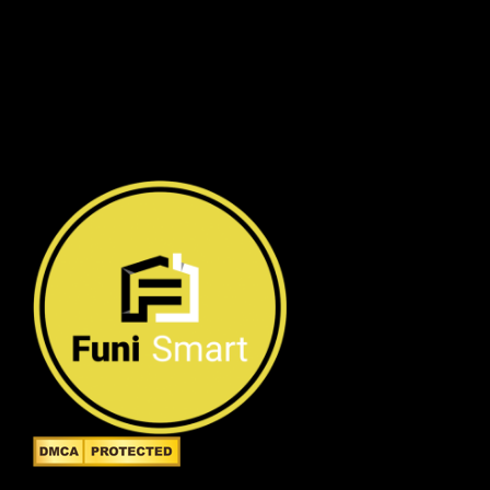
Công ty TNHH FuniSmart