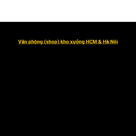
Văn phòng (shop) kho xưởng HCM & Hà Nội
Số 16 đường số 2, Khu dân cư Kim Sơn, Phường Tân
Hưng (quận 7 cũ ).
Dragon Hill 2, số 15A Nguyễn Hữu Thọ, Nhà Bè
.
Số 7 đường số 8, Phường Hiệp Bình Chánh, Thủ Đức
Hà Nội
:
Số 12 ngõ 112 mễ trì thượng, mễ trì, Nam
Từ Liêm
.