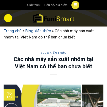
Chuyển
Giới thiệu
Liên hệ/địa điểm
đến
nội
dung
Trang chủ
»
Blog kiến thức
»
Các nhà máy sản xuất
nhôm tại Việt Nam có thể bạn chưa biết
BLOG KIẾN THỨC
Các nhà máy sản xuất nhôm tại
Việt Nam có thể bạn chưa biết
16
Th8