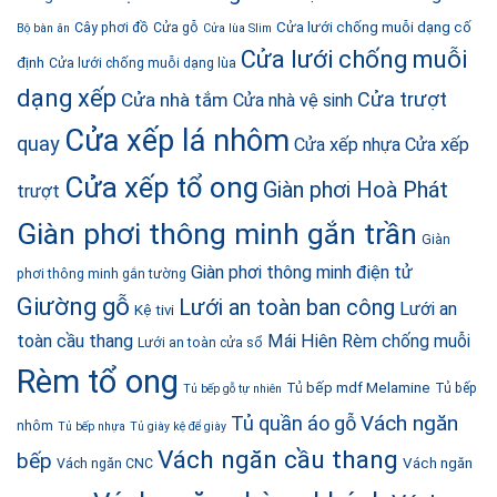
Cửa lưới chống muỗi dạng cố
Cây phơi đồ
Cửa gỗ
Bộ bàn ăn
Cửa lùa Slim
Cửa lưới chống muỗi
định
Cửa lưới chống muỗi dạng lùa
dạng xếp
Cửa trượt
Cửa nhà tắm
Cửa nhà vệ sinh
Cửa xếp lá nhôm
quay
Cửa xếp nhựa
Cửa xếp
Cửa xếp tổ ong
Giàn phơi Hoà Phát
trượt
Giàn phơi thông minh gắn trần
Giàn
Giàn phơi thông minh điện tử
phơi thông minh gắn tường
Giường gỗ
Lưới an toàn ban công
Lưới an
Kệ tivi
toàn cầu thang
Mái Hiên
Rèm chống muỗi
Lưới an toàn cửa sổ
Rèm tổ ong
Tủ bếp mdf Melamine
Tủ bếp
Tủ bếp gỗ tự nhiên
Vách ngăn
Tủ quần áo gỗ
nhôm
Tủ bếp nhựa
Tủ giày kệ để giày
Vách ngăn cầu thang
bếp
Vách ngăn
Vách ngăn CNC