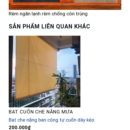
Rèm ngăn lạnh rèm chống côn trùng
SẢN PHẨM LIÊN QUAN KHÁC
BẠT CUỐN CHE NẮNG MƯA
Bạt che nắng ban công tự cuốn dây kéo
R
200.000
₫
n