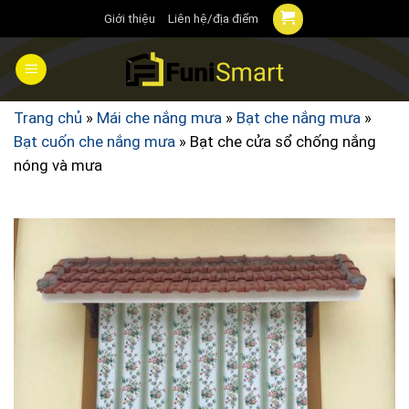
Chuyển
Giới thiệu
Liên hệ/địa điểm
đến
nội
dung
Trang chủ
»
Mái che nắng mưa
»
Bạt che nắng mưa
»
Bạt cuốn che nắng mưa
»
Bạt che cửa sổ chống nắng
nóng và mưa