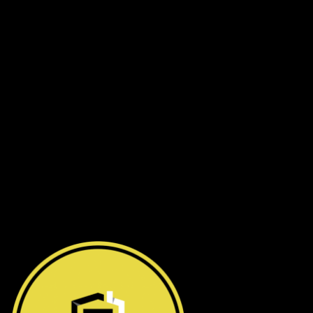
Hà Nội
:
Số 12 ngõ 112 mễ trì thượng, mễ trì, Nam Từ
Liêm
.