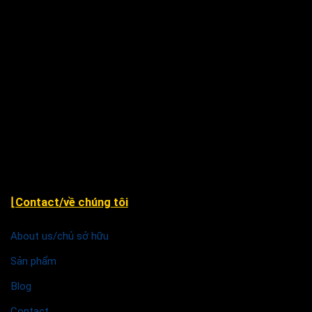
Nẵng
Xã Nhân Đạo Sông Lô, tỉnh Vĩnh Phúc
243 Hàm Nghi, P. Hạc Thành, TP. Thanh Hóa.
79 Nguyễn Văn Linh, P. An Thới Đông, Tp Cần Thơ ( cạnh
chùa Phước An )
Khu TĐC Cụm 2, Quỳnh Đô, Vĩnh Quỳnh, Thanh Trì Hà
Nội
⌊Contact/về chúng tôi
About us/chủ sở hữu
Sản phẩm
Blog
Contact