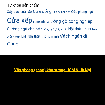
Từ khóa sản phẩm
Cửa cổng
Cây treo quần áo
Cửa phòng ngủ
Cửa gỗ tự nhiên
Cửa xếp
Giường gỗ công nghiệp
EuroGold
Giường ngủ cho bé
Nội thất Louis
Nội
Giường ngủ gỗ tự nhiên
Vách ngăn di
Nội thất thông minh
thất nhôm kính
động
Văn phòng (shop) kho xưởng HCM & Hà Nội
Số 16 đường số 2, Khu dân cư Kim Sơn, Phường Tân
Hưng (quận 7 cũ ).
Dragon Hill 2, số 15A Nguyễn Hữu Thọ, Nhà Bè
.
Số 7 đường số 8, Phường Hiệp Bình Chánh, Thủ Đức