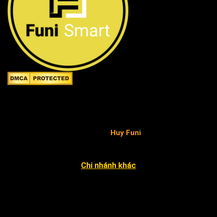
Công ty TNHH FuniSmart
Giấy chứng nhận ĐKKD số 0315653154 do Sở Kế hoạch
và Đầu tư TP.HCM cấp ngày 02/05/2019 - chịu trách
nhiệm pháp luật và nội dung
Huy Funi
.
Chi nhánh khác
4052 An Phú Đông 27, KP3, P. An Phú Đông Q12
12 Đặng Phúc Thông, P. An Khê, Q. Thanh Khê, TP. Đà