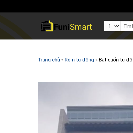
Chuyển
đến
nội
Tìm
dung
kiếm:
Thiết bị Cửa Rèm Vách
Thiết bị nội thất
Thi
Trang chủ
»
Rèm tự động
»
Bạt cuốn tự độ