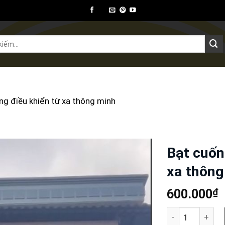
ết bị ngoại thất
Thiết bị khác
Kiến thức
ng điều khiển từ xa thông minh
Bạt cuốn
xa thông
₫
600.000
Bạt cuốn tự độn