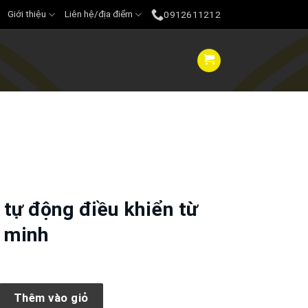
Giới thiệu
Liên hệ/địa điểm
0912611212
 tự động điều khiển từ
 minh
g điều khiển từ xa thông minh số lượng
Thêm vào giỏ