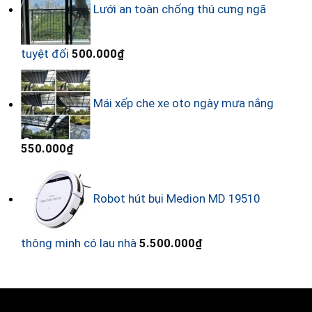
Lưới an toàn chống thú cưng ngã
tuyệt đối
500.000
₫
Mái xếp che xe oto ngày mưa nắng
550.000
₫
Robot hút bụi Medion MD 19510
thông minh có lau nhà
5.500.000
₫