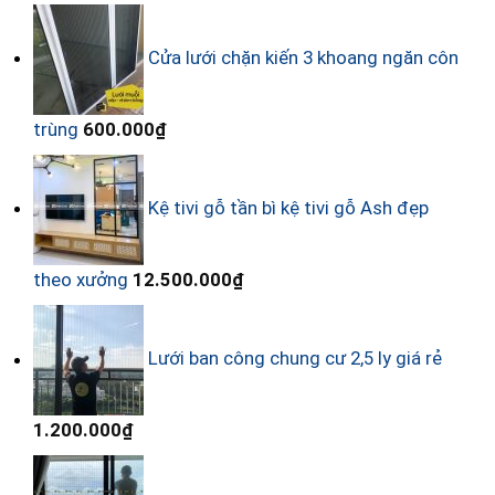
Cửa lưới chặn kiến 3 khoang ngăn côn
trùng
600.000
₫
Kệ tivi gỗ tần bì kệ tivi gỗ Ash đẹp
theo xưởng
12.500.000
₫
Lưới ban công chung cư 2,5 ly giá rẻ
1.200.000
₫