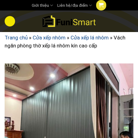
Chuyển
Giới thiệu
Liên hệ/địa điểm
đến
nội
dung
Trang chủ
»
Cửa xếp nhôm
»
Cửa xếp lá nhôm
»
Vách
ngăn phòng thờ xếp lá nhôm kín cao cấp