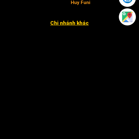
nhiệm pháp luật và nội dung
Huy Funi
.
Chi nhánh khác
4052 An Phú Đông 27, KP3, P. An Phú Đông Q12
12 Đặng Phúc Thông, P. An Khê, Q. Thanh Khê, TP. Đà
Nẵng
Xã Nhân Đạo Sông Lô, tỉnh Vĩnh Phúc
243 Hàm Nghi, P. Hạc Thành, TP. Thanh Hóa.
79 Nguyễn Văn Linh, P. An Thới Đông, Tp Cần Thơ ( cạnh
chùa Phước An )
Khu TĐC Cụm 2, Quỳnh Đô, Vĩnh Quỳnh, Thanh Trì Hà
Nội