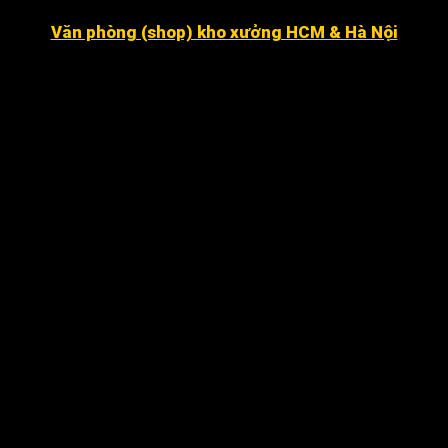
Văn phòng (shop) kho xưởng HCM & Hà Nội
Số 16 đường số 2, Khu dân cư Kim Sơn, Phường Tân
Hưng (quận 7 cũ ).
Dragon Hill 2, số 15A Nguyễn Hữu Thọ, Nhà Bè
.
Số 7 đường số 8, Phường Hiệp Bình Chánh, Thủ Đức
Hà Nội
:
Số 12 ngõ 112 mễ trì thượng, mễ trì, Nam Từ
Liêm
.