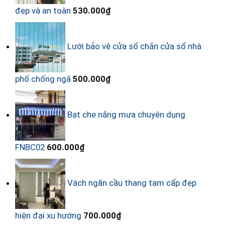
đẹp và an toàn
530.000
₫
Lưới bảo vệ cửa sổ chắn cửa sổ nhà
phố chống ngã
500.000
₫
Bạt che nắng mưa chuyên dụng
FNBC02
600.000
₫
Vách ngăn cầu thang tam cấp đẹp
hiện đại xu hướng
700.000
₫