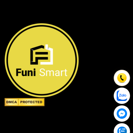
Công ty TNHH FuniSmart
Giấy chứng nhận ĐKKD số 0315653154 do Sở Kế hoạch
và Đầu tư TP.HCM cấp ngày 02/05/2019 - chịu trách