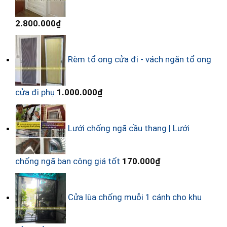
2.800.000
₫
Rèm tổ ong cửa đi - vách ngăn tổ ong
cửa đi phụ
1.000.000
₫
Lưới chống ngã cầu thang | Lưới
chống ngã ban công giá tốt
170.000
₫
Cửa lùa chống muỗi 1 cánh cho khu