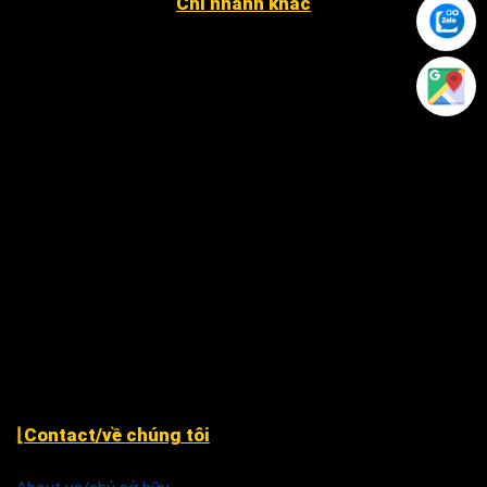
Chi nhánh khác
4052 An Phú Đông 27, KP3, P. An Phú Đông Q12
12 Đặng Phúc Thông, P. An Khê, Q. Thanh Khê, TP. Đà
Nẵng
Xã Nhân Đạo Sông Lô, tỉnh Vĩnh Phúc
243 Hàm Nghi, P. Hạc Thành, TP. Thanh Hóa.
79 Nguyễn Văn Linh, P. An Thới Đông, Tp Cần Thơ ( cạnh
chùa Phước An )
Khu TĐC Cụm 2, Quỳnh Đô, Vĩnh Quỳnh, Thanh Trì Hà
Nội
⌊Contact/về chúng tôi