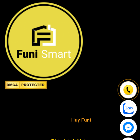
Công ty TNHH FuniSmart
Giấy chứng nhận ĐKKD số 0315653154 do Sở Kế hoạch
và Đầu tư TP.HCM cấp ngày 02/05/2019 - chịu trách
nhiệm pháp luật và nội dung
Huy Funi
.