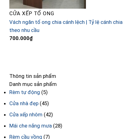
CỬA XẾP TỔ ONG
Vách ngăn tổ ong chia cánh lệch | Tỷ lệ cánh chia
R
theo nhu cầu
1
C
700.000
₫
Thông tin sản phẩm
Danh mục sản phẩm
Rèm tự động
(5)
Cửa nhà đẹp
(45)
Cửa xếp nhôm
(42)
Mái che nắng mưa
(28)
Rèm cầu vồng
(7)