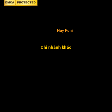
Công ty TNHH FuniSmart
Giấy chứng nhận ĐKKD số 0315653154 do Sở Kế hoạch
và Đầu tư TP.HCM cấp ngày 02/05/2019 - chịu trách
nhiệm pháp luật và nội dung
Huy Funi
.
Chi nhánh khác
4052 An Phú Đông 27, KP3, P. An Phú Đông Q12
12 Đặng Phúc Thông, P. An Khê, Q. Thanh Khê, TP. Đà
Nẵng
Xã Nhân Đạo Sông Lô, tỉnh Vĩnh Phúc
243 Hàm Nghi, P. Hạc Thành, TP. Thanh Hóa.
79 Nguyễn Văn Linh, P. An Thới Đông, Tp Cần Thơ ( cạnh
chùa Phước An )