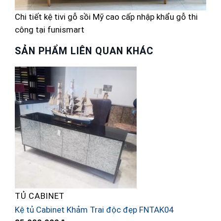
Chi tiết kệ tivi gỗ sồi Mỹ cao cấp nhập khẩu gỗ thi
công tại funismart
SẢN PHẨM LIÊN QUAN KHÁC
TỦ CABINET
K
Kệ tủ Cabinet Khảm Trai độc đẹp FNTAK04
H