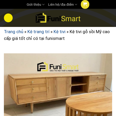
Chuyển
Giới thiệu
Liên hệ/địa điểm
đến
nội
dung
Trang chủ
»
Kệ trang trí
»
Kệ tivi
»
Kệ tivi gỗ sồi Mỹ cao
cấp giá tốt chỉ có tại funismart