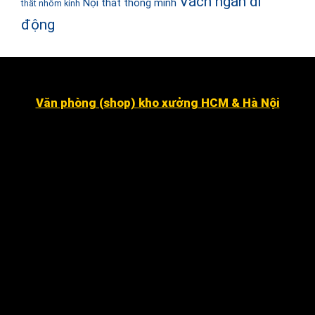
Vách ngăn di
Nội thất thông minh
thất nhôm kính
động
Văn phòng (shop) kho xưởng HCM & Hà Nội
Số 16 đường số 2, Khu dân cư Kim Sơn, Phường Tân
Hưng (quận 7 cũ ).
Dragon Hill 2, số 15A Nguyễn Hữu Thọ, Nhà Bè
.
Số 7 đường số 8, Phường Hiệp Bình Chánh, Thủ Đức
Hà Nội
:
Số 12 ngõ 112 mễ trì thượng, mễ trì, Nam Từ
Liêm
.