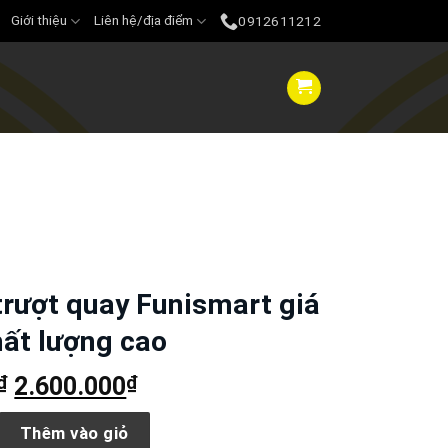
Giới thiệu
Liên hệ/địa điểm
0912611212
trượt quay Funismart giá
ất lượng cao
₫
₫
Giá
2.600.000
Giá
gốc
hiện
uay Funismart giá xưởng chất lượng cao số lượng
là:
tại
Thêm vào giỏ