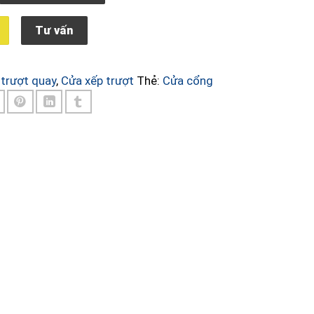
2.800.000₫.
là:
2.600.000₫.
Tư vấn
trượt quay
,
Cửa xếp trượt
Thẻ:
Cửa cổng