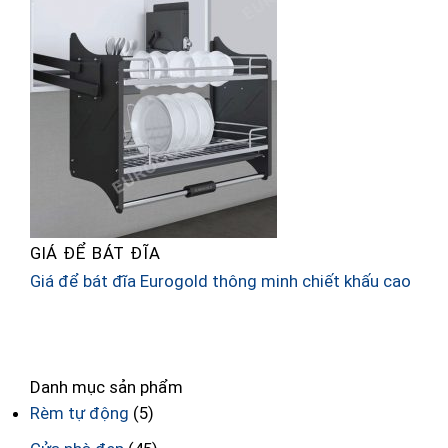
GIÁ ĐỂ BÁT ĐĨA
Giá để bát đĩa Eurogold thông minh chiết khấu cao
T
h
Danh mục sản phẩm
Rèm tự động
(5)