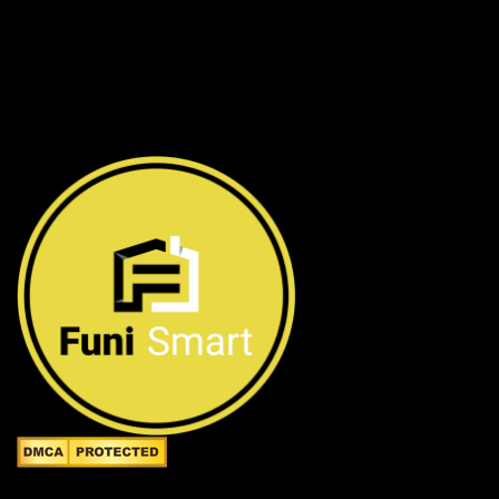
Công ty TNHH FuniSmart