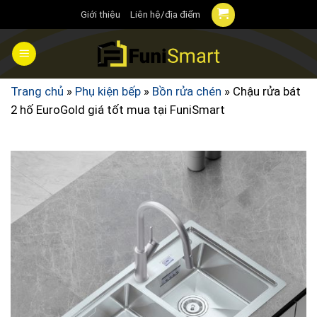
Chuyển
Giới thiệu
Liên hệ/địa điểm
đến
nội
dung
Trang chủ
»
Phụ kiện bếp
»
Bồn rửa chén
»
Chậu rửa bát
2 hố EuroGold giá tốt mua tại FuniSmart