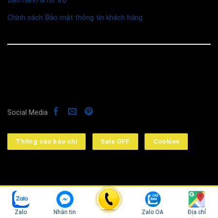
Bảo hành & hỗ trợ
Chính sách Bảo mật thông tin khách hàng
© 2026 Funismart
Social Media
Thông cáo báo chí
Sale OFF
Cookies
➤ Công ty TNHH Funismart: 16 Đường số 2, KDC Kim
Sơn, Phường Tân Hưng, HCM & 112 Mễ Trì Thượng, Mễ
Zalo
Nhắn tin
Zalo OA
Địa chỉ
Trì, Nam Từ Liêm Hà Nội