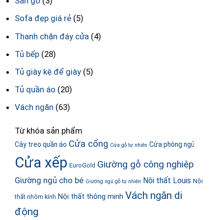
Sàn gỗ
(3)
Sofa đẹp giá rẻ
(5)
Thanh chặn đáy cửa
(4)
Tủ bếp
(28)
Tủ giày kệ để giày
(5)
Tủ quần áo
(20)
Vách ngăn
(63)
Từ khóa sản phẩm
Cửa cổng
Cây treo quần áo
Cửa phòng ngủ
Cửa gỗ tự nhiên
Cửa xếp
Giường gỗ công nghiệp
EuroGold
Giường ngủ cho bé
Nội thất Louis
Nội
Giường ngủ gỗ tự nhiên
Vách ngăn di
Nội thất thông minh
thất nhôm kính
động