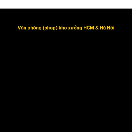
Văn phòng (shop) kho xưởng HCM & Hà Nội
Số 16 đường số 2, Khu dân cư Kim Sơn, Phường Tân
Hưng (quận 7 cũ ).
Dragon Hill 2, số 15A Nguyễn Hữu Thọ, Nhà Bè
.
Số 7 đường số 8, Phường Hiệp Bình Chánh, Thủ Đức
Hà Nội
:
Số 12 ngõ 112 mễ trì thượng, mễ trì, Nam Từ
Liêm
.