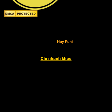
Công ty TNHH FuniSmart
Giấy chứng nhận ĐKKD số 0315653154 do Sở Kế hoạch
và Đầu tư TP.HCM cấp ngày 02/05/2019 - chịu trách
nhiệm pháp luật và nội dung
Huy Funi
.
Chi nhánh khác
4052 An Phú Đông 27, KP3, P. An Phú Đông Q12
12 Đặng Phúc Thông, P. An Khê, Q. Thanh Khê, TP. Đà
Nẵng
Xã Nhân Đạo Sông Lô, tỉnh Vĩnh Phúc
243 Hàm Nghi, P. Hạc Thành, TP. Thanh Hóa.