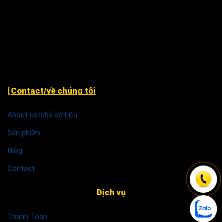
79 Nguyễn Văn Linh, P. An Thới Đông, Tp Cần Thơ ( cạnh
chùa Phước An )
Khu TĐC Cụm 2, Quỳnh Đô, Vĩnh Quỳnh, Thanh Trì Hà
Nội
⌊Contact/về chúng tôi
About us/chủ sở hữu
Sản phẩm
Blog
Contact
Dịch vụ
Thanh Toán