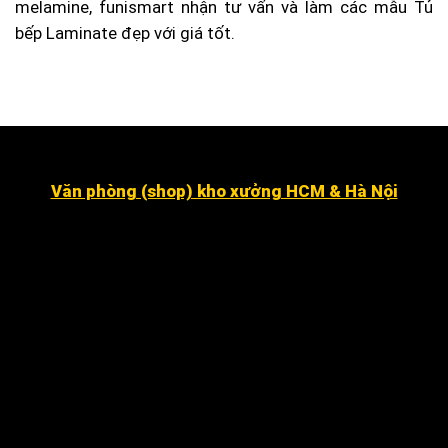
melamine, funismart nhận tư vấn và làm các mẫu Tủ
bếp Laminate đẹp với giá tốt.
Văn phòng (shop) kho xưởng HCM & Hà Nội
Số 16 đường số 2, Khu dân cư Kim Sơn, Phường Tân
Hưng (quận 7 cũ ).
Dragon Hill 2, số 15A Nguyễn Hữu Thọ, Nhà Bè
.
Số 7 đường số 8, Phường Hiệp Bình Chánh, Thủ Đức
Hà Nội
:
Số 12 ngõ 112 mễ trì thượng, mễ trì, Nam Từ
Liêm
.