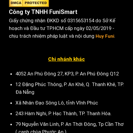
Công ty TNHH FuniSmart
Giấy chứng nhận ĐKKD số 0315653154 do Sở Kế
hoạch và Đầu tư TP.HCM cấp ngày 02/05/2019 -
chịu trách nhiệm pháp luật và nội dung
Huy Funi
.
Chi nhánh khác
4052 An Phú Đông 27, KP3, P. An Phú Đông Q12
12 Đặng Phúc Thông, P. An Khê, Q. Thanh Khê, TP.
Đà Nẵng
Xã Nhân Đạo Sông Lô, tỉnh Vĩnh Phúc
243 Hàm Nghi, P. Hạc Thành, TP. Thanh Hóa.
79 Nguyễn Văn Linh, P. An Thới Đông, Tp Cần Thơ
( cạnh chùa Phước An )