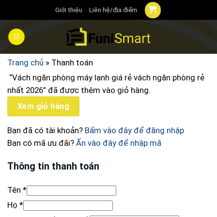
Chuyển
Giới thiệu
Liên hệ/địa điểm
đến
nội
dung
Trang chủ
»
Thanh toán
“Vách ngăn phòng máy lạnh giá rẻ vách ngăn phòng rẻ
nhất 2026” đã được thêm vào giỏ hàng.
Xem giỏ hàng
Bạn đã có tài khoản?
Bấm vào đây để đăng nhập
Bạn có mã ưu đãi?
Ấn vào đây để nhập mã
Thông tin thanh toán
Tên
*
Họ
*