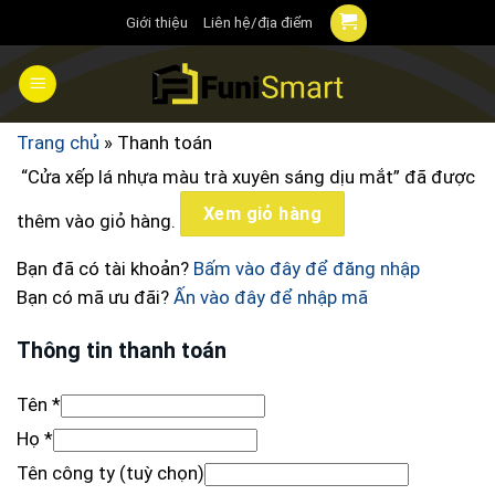
Chuyển
Giới thiệu
Liên hệ/địa điểm
đến
nội
dung
Trang chủ
»
Thanh toán
“Cửa xếp lá nhựa màu trà xuyên sáng dịu mắt” đã được
Xem giỏ hàng
thêm vào giỏ hàng.
Bạn đã có tài khoản?
Bấm vào đây để đăng nhập
Bạn có mã ưu đãi?
Ấn vào đây để nhập mã
Thông tin thanh toán
Tên
*
Họ
*
Tên công ty
(tuỳ chọn)